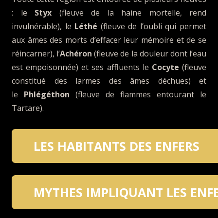
: le
Styx
(fleuve de la haine mortelle, rend
invulnérable), le
Léthé
(fleuve de l’oubli qui permet
aux âmes des morts d’effacer leur mémoire et de se
réincarner), l’
Achéron
(fleuve de la douleur dont l’eau
est empoisonnée) et ses affluents le
Cocyte
(fleuve
constitué des larmes des âmes déchues) et
le
Phlégéthon
(fleuve de flammes entourant le
Tartare).
LES HABITANTS DES ENFERS
MYTHES IMPLIQUANT LES ENF