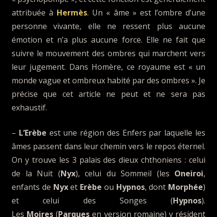
attribuée à
Hermès
. Un « âme » est l’ombre d’une
personne vivante, elle ne ressent plus aucune
émotion et n’a plus aucune force. Elle ne fait que
suivre le mouvement des ombres qui marchent vers
leur jugement. Dans Homère, ce royaume est « un
monde vague et ombreux habité par des ombres ». Je
précise que cet article ne peut et ne sera pas
exhaustif.
–
L’Erèbe
est une région des Enfers par laquelle les
âmes passent dans leur chemin vers le repos éternel.
On y trouve les 3 palais des dieux chthoniens : celui
de la Nuit (
Nyx
), celui du Sommeil (les
Oneiroi
,
enfants de
Nyx
et
Erèbe
ou
Hypnos
, dont
Morphée
)
et celui des Songes (
Hypnos
).
Les
Moires
(
Parques
en version romaine) y résident