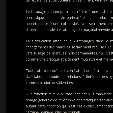
de l’existence et de conférer un sentiment de maîtrise 
Le tatouage contemporain se réfère à une histoire in
narcissique sur une vie particulière et, en cela, il m
appartenance à une collectivité. Non seulement elles 
dimension sociale. Le tatouage du marginal renvoie au
La signification attribuée aux tatouages dans le
changements des marques socialement requises. Le tat
vers l’usage de marques non-permanentes.[15] C’est
comme une pratique strictement mutilatoire et même «
Toutefois, bien qu’il soit corrélatif à un désir sou
d’affiliation, il soude les relations à l’intérieur d
communication des identités.
Si la fonction rituelle du tatouage est plus manifes
l’image générale de l’ensemble des pratiques social
autant cette fonction qui n’est pas exclusivement trib
certaine manière, plus personnels.