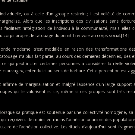
et de stabilité.
dividuelle, ou à celle d’un groupe restreint; il est velléité de comm
arginalise. Alors que les inscriptions des civilisations sans écriture
facilitent l’intégration de l’individu à la communauté, mais elles c
 corps propre, le tatouage du primitif renvoie au corps social.[14]
 monde moderne, s’est modifiée en raison des transformations de
ouage n’a plus fait partie, au cours des dernières décennies, des e
 ce qui peut inciter certaines personnes à considérer la réelle vi
sauvage», entendu ici au sens de barbare. Cette perception est aggr
vent affirmé de marginalisation et malgré l’absence d’un large suppo
es groupes qui le valorisent et ce, même si ces groupes sont très rest
te lorsque sa pratique est soutenue par une collectivité homogène, sa
es qui reçoivent de moins en moins l’adhésion unanime des populatio
utaire de l’adhésion collective. Les rituels d’aujourd’hui sont fragm