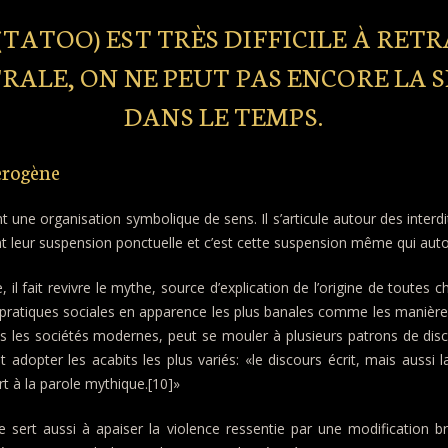
TATOO) EST TRÈS DIFFICILE À RETRA
RALE, ON NE PEUT PAS ENCORE LA 
DANS LE TEMPS.
érogène
t une organisation symbolique de sens. Il s’articule autour des inter
 leur suspension ponctuelle et c’est cette suspension même qui autoris
, il fait revivre le mythe, source d’explication de l’origine de toutes c
es pratiques sociales en apparence les plus banales comme les manièr
ns les sociétés modernes, peut se mouler à plusieurs patrons de disc
 adopter les acabits les plus variés: «le discours écrit, mais aussi l
ort à la parole mythique.[10]»
lle sert aussi à apaiser la violence ressentie par une modification b