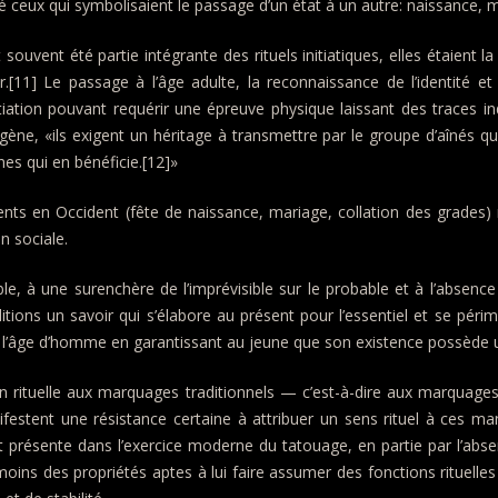
té ceux qui symbolisaient le passage d’un état à un autre: naissance, m
ouvent été partie intégrante des rituels initiatiques, elles étaient la 
1] Le passage à l’âge adulte, la reconnaissance de l’identité et de
ation pouvant requérir une épreuve physique laissant des traces ind
ne, «ils exigent un héritage à transmettre par le groupe d’aînés qui
nes qui en bénéficie.[12]»
nts en Occident (fête de naissance, mariage, collation des grades) n
n sociale.
 à une surenchère de l’imprévisible sur le probable et à l’absence d
tions un savoir qui s’élabore au présent pour l’essentiel et se périme
l’âge d’homme en garantissant au jeune que son existence possède une
on rituelle aux marquages traditionnels — c’est-à-dire aux marquage
stent une résistance certaine à attribuer un sens rituel à ces ma
nt présente dans l’exercice moderne du tatouage, en partie par l’abse
moins des propriétés aptes à lui faire assumer des fonctions rituell