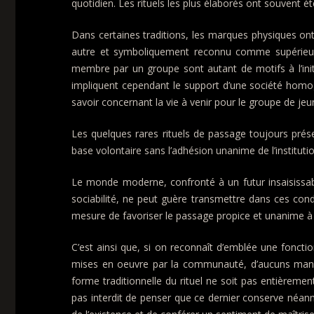
quotidien. Les rituels les plus élaborés ont souvent é
Dans certaines traditions, les marques physiques ont s
autre et symboliquement reconnu comme supérieur.[1
membre par un groupe sont autant de motifs à l’initi
impliquent cependant le support d’une société homogè
savoir concernant la vie à venir pour le groupe de jeu
Les quelques rares rituels de passage toujours prése
base volontaire sans l’adhésion unanime de l’institutio
Le monde moderne, confronté à un futur insaisissable,
sociabilité, ne peut guère transmettre dans ces condi
mesure de favoriser le passage propice et unanime à 
C’est ainsi que, si on reconnaît d’emblée une foncti
mises en oeuvre par la communauté, d’aucuns manife
forme traditionnelle du rituel ne soit pas entièreme
pas interdit de penser que ce dernier conserve néan