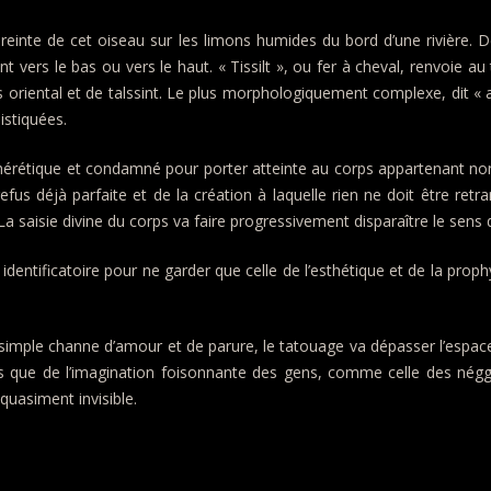
empreinte de cet oiseau sur les limons humides du bord d’une rivière. 
t vers le bas ou vers le haut. « Tissilt », ou fer à cheval, renvoie 
iental et de talssint. Le plus morphologiquement complexe, dit « ask
stiquées.
érétique et condamné pour porter atteinte au corps appartenant non pl
fus déjà parfaite et de la création à laquelle rien ne doit être retr
La saisie divine du corps va faire progressivement disparaître le sen
ntificatoire pour ne garder que celle de l’esthétique et de la prophy
simple channe d’amour et de parure, le tatouage va dépasser l’espace
us que de l’imagination foisonnante des gens, comme celle des négg
quasiment invisible.