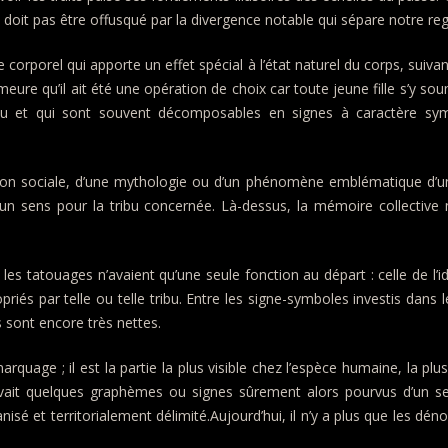
ne doit pas être offusqué par la divergence notable qui sépare notre reg
rporel qui apporte un effet spécial à l’état naturel du corps, suivant
re qu’il ait été une opération de choix car toute jeune fille s’y sou
au et qui sont souvent décomposables en signes à caractère symbo
ion sociale, d’une mythologie ou d’un phénomène emblématique d’un 
’un sens pour la tribu concernée. Là-dessus, la mémoire collective 
 tatouages n’avaient qu’une seule fonction au départ : celle de l’iden
riés par telle ou telle tribu. Entre les signe-symboles investis dans 
s sont encore très nettes.
uage ; il est la partie la plus visible chez l’espèce humaine, la plu
crivait quelques graphèmes ou signes sûrement alors pourvus d’un 
nisé et territorialement délimité.Aujourd’hui, il n’y a plus que les dé