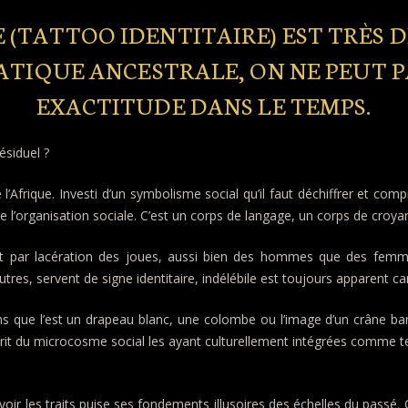
(TATTOO IDENTITAIRE) EST TRÈS D
RATIQUE ANCESTRALE, ON NE PEUT 
EXACTITUDE DANS LE TEMPS.
ésiduel ?
Afrique. Investi d’un symbolisme social qu’il faut déchiffrer et co
de l’organisation sociale. C’est un corps de langage, un corps de croy
ait par lacération des joues, aussi bien des hommes que des femme
res, servent de signe identitaire, indélébile est toujours apparent car 
 que l’est un drapeau blanc, une colombe ou l’image d’un crâne barré
prit du microcosme social les ayant culturellement intégrées comme te
cevoir les traits puise ses fondements illusoires des échelles du pas