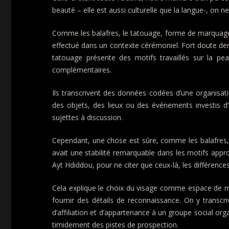
beauté – elle est aussi culturelle que la langue-, on 
Comme les balafres, le tatouage, forme de marquage co
effectué dans un contexte cérémoniel. Fort doute demeu
tatouage présente des motifs travaillés sur la pe
complémentaires.
Ils transcrivent des données codées d’une organisat
des objets, des lieux ou des événements investis d
sujettes à discussion.
Cependant, une chose est sûre, comme les balafres, les
avait une stabilité remarquable dans les motifs approp
Ayt Hdiddou, pour ne citer que ceux-là, les différence
Cela explique le choix du visage comme espace de marq
fournir des détails de reconnaissance. On y trans
d’affiliation et d’appartenance à un groupe social orga
timidement des pistes de prospection.