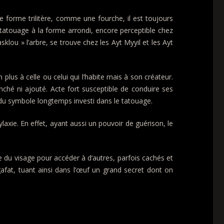
De forme trilitère, comme une fourche, il est toujours
au tatouage à la forme arrondi, encore perceptible chez
lou » l’arbre, se trouve chez les Ayt Myyil et les Ayt
us à celle ou celui qui l’habite mais à son créateur.
anché ni ajouté. Acte fort susceptible de conduire ses
s du symbole longtemps investi dans le tatouage.
laxie. En effet, ayant aussi un pouvoir de guérison, le
 du visage pour accéder à d’autres, parfois cachés et
afat, tuant ainsi dans l’œuf un grand secret dont on